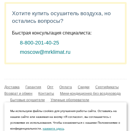
Хотите купить осушитель воздуха, но
остались вопросы?
Быстрая консультация специалиста:
8-800-201-40-25
moscow@mrklimat.ru
Доставка
Гарантия
Опт
Оплата
Скидки
Сертификаты
Возврат и обмен
Контакты
Мини-кондиционер без воздуховода
Бытовые осушители
Уличные обогреватели
Охладители воздуха
Мобильные кондиционеры
Мы используем файлы cookies для улучшения работы сайта. Оставаясь на
Охладители воздуха
Конвекторы NOBO
нашем сайте или нажимая на кнопку «Я согласен», вы соглашаетесь с
Мойка воздуха Boneco W210
условиями их использования. Чтобы ознакомиться с нашими Положениями о
конфиденциальности,
нажмите здесь
.
© 2009–2026 Интернет-магазин «Мистер Климат»