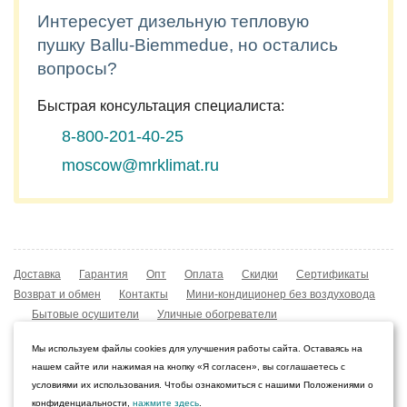
Интересует дизельную тепловую
пушку Ballu-Biemmedue, но остались
вопросы?
Быстрая консультация специалиста:
8-800-201-40-25
moscow@mrklimat.ru
Доставка
Гарантия
Опт
Оплата
Скидки
Сертификаты
Возврат и обмен
Контакты
Мини-кондиционер без воздуховода
Бытовые осушители
Уличные обогреватели
Охладители воздуха
Мобильные кондиционеры
Мы используем файлы cookies для улучшения работы сайта. Оставаясь на
Охладители воздуха
Конвекторы NOBO
нашем сайте или нажимая на кнопку «Я согласен», вы соглашаетесь с
Мойка воздуха Boneco W210
условиями их использования. Чтобы ознакомиться с нашими Положениями о
конфиденциальности,
нажмите здесь
.
© 2009–2026 Интернет-магазин «Мистер Климат»