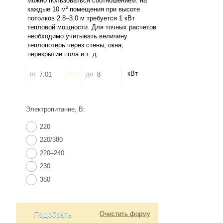
кВт
от
до
Электропитание, В
:
220
220/380
220–240
230
380
Подобрать
Очистить форму