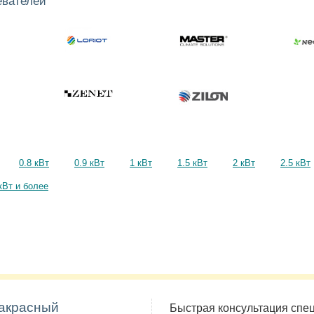
евателей
0.8 кВт
0.9 кВт
1 кВт
1.5 кВт
2 кВт
2.5 кВт
кВт и более
ракрасный
Быстрая консультация спе