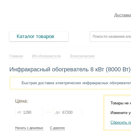
Доставк
Каталог товаров
Главная
ИК-обогреватели
Электрические
Инфракрасный обогреватель 8 кВт (8000 Вт)
Быстрая доставка электрических инфракрасных обогревате
Цена:
Товары не 
от
до
Измените у
Сбросить п
Начать с дешевых
С дорогих