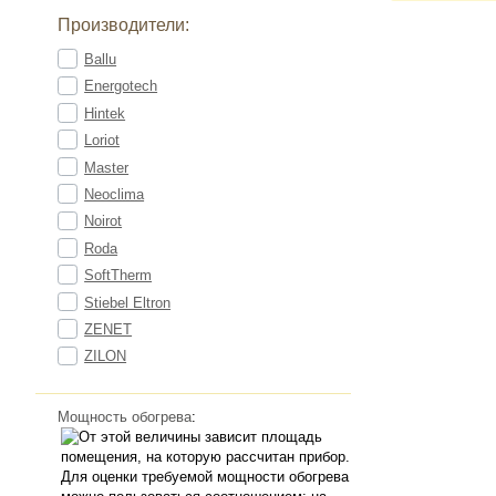
Производители:
Ballu
Energotech
Hintek
Loriot
Master
Neoclima
Noirot
Roda
SoftTherm
Stiebel Eltron
ZENET
ZILON
Мощность обогрева
: