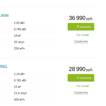
 white
36 990
руб.
2.05 кВт
В корзину
0.785 кВт
На складе
18 м²
Сравнить
20 л/сут
250 м³/ч
ON01
28 990
руб.
2.19 кВт
В корзину
0.782 кВт
На складе
15 м²
Сравнить
21.6 л/сут
300 м³/ч