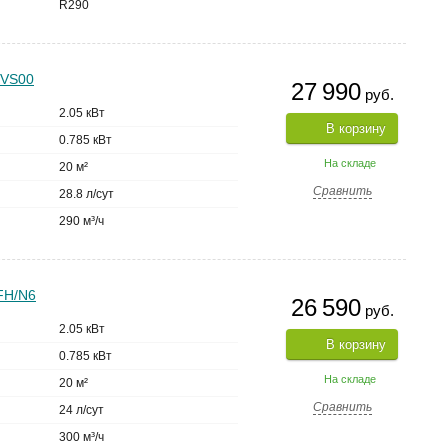
R290
KVS00
27 990
руб.
2.05 кВт
В корзину
0.785 кВт
На складе
20 м²
Сравнить
28.8 л/сут
290 м³/ч
FH/N6
26 590
руб.
2.05 кВт
В корзину
0.785 кВт
На складе
20 м²
Сравнить
24 л/сут
300 м³/ч