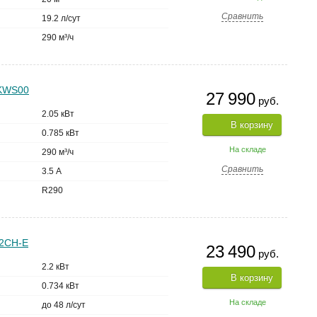
Сравнить
19.2 л/сут
290 м³/ч
GKWS00
27 990
руб.
2.05 кВт
В корзину
0.785 кВт
На складе
290 м³/ч
Сравнить
3.5 А
R290
22CH-E
23 490
руб.
2.2 кВт
В корзину
0.734 кВт
На складе
до 48 л/сут