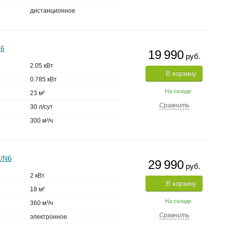
дистанционное
N6
19 990
руб.
2.05 кВт
В корзину
0.785 кВт
На складе
23 м²
Сравнить
30 л/сут
300 м³/ч
Z/N6
29 990
руб.
2 кВт
В корзину
18 м²
На складе
360 м³/ч
Сравнить
электронное