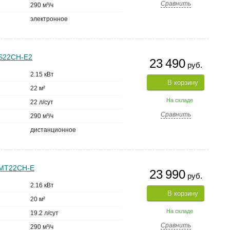
Сравнить
290 м³/ч
электронное
S22CH-E2
23 490
руб.
2.15 кВт
В корзину
22 м²
На складе
22 л/сут
Сравнить
290 м³/ч
дистанционное
-MT22CH-E
23 990
руб.
2.16 кВт
В корзину
20 м²
На складе
19.2 л/сут
Сравнить
290 м³/ч