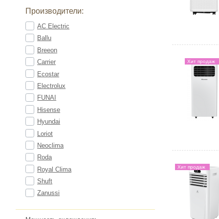
Производители:
AC Electric
Ballu
Breeon
Carrier
Хит продаж
Ecostar
Electrolux
FUNAI
Hisense
Hyundai
Loriot
Neoclima
Roda
Хит продаж
Royal Clima
Shuft
Zanussi