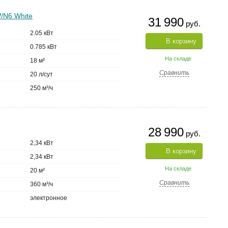
/N6 White
31 990
руб.
2.05 кВт
В корзину
0.785 кВт
На складе
18 м²
Сравнить
20 л/сут
250 м³/ч
28 990
руб.
2,34 кВт
В корзину
2,34 кВт
На складе
20 м²
Сравнить
360 м³/ч
электронное