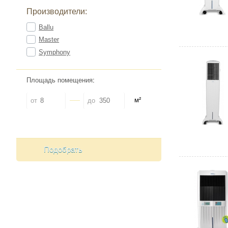
Производители:
Ballu
Master
Symphony
Площадь помещения
:
м²
от
до
Подобрать