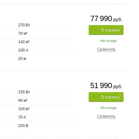
77 990
руб.
270 Вт
В корзину
70 м²
На складе
142 м³
Сравнить
100 л
25 м
51 990
руб.
155 Вт
В корзину
60 м²
На складе
104 м³
Сравнить
70 л
220 В