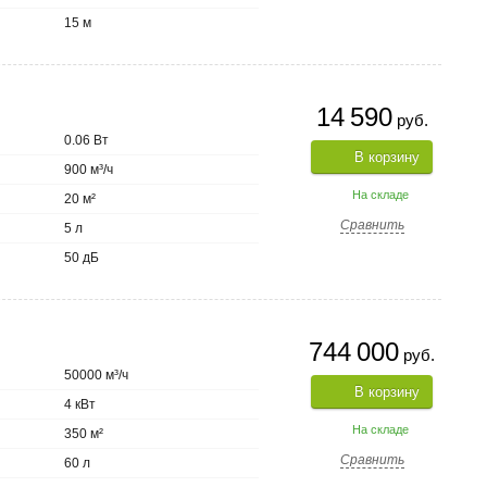
15 м
14 590
руб.
0.06 Вт
В корзину
900 м³/ч
На складе
20 м²
Сравнить
5 л
50 дБ
744 000
руб.
50000 м³/ч
В корзину
4 кВт
На складе
350 м²
Сравнить
60 л