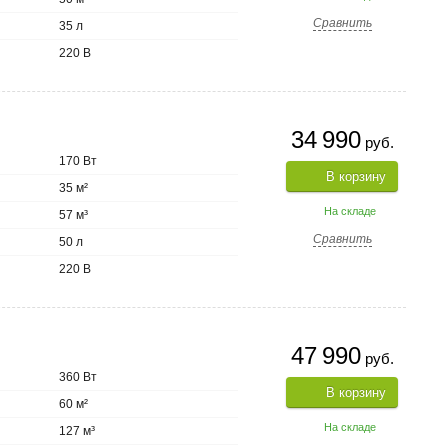
Сравнить
35 л
220 В
34 990
руб.
170 Вт
В корзину
35 м²
На складе
57 м³
Сравнить
50 л
220 В
47 990
руб.
360 Вт
В корзину
60 м²
На складе
127 м³