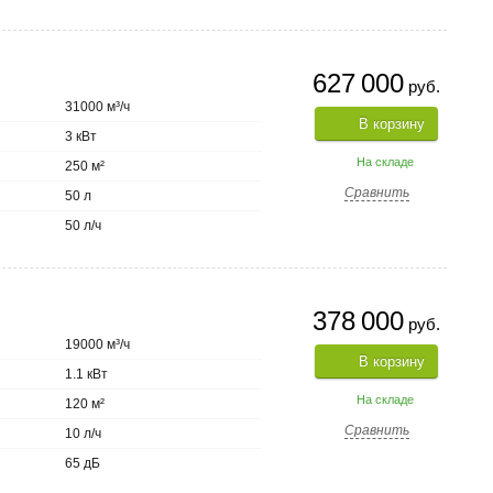
627 000
руб.
31000 м³/ч
В корзину
3 кВт
На складе
250 м²
Сравнить
50 л
50 л/ч
378 000
руб.
19000 м³/ч
В корзину
1.1 кВт
На складе
120 м²
Сравнить
10 л/ч
65 дБ