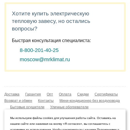
Хотите купить электрическую
тепловую завесу, но остались
вопросы?
Быстрая консультация специалиста:
8-800-201-40-25
moscow@mrklimat.ru
Доставка
Гарантия
Опт
Оплата
Скидки
Сертификаты
Возврат и обмен
Контакты
Мини-кондиционер без воздуховода
Бытовые осушители
Уличные обогреватели
Охладители воздуха
Мобильные кондиционеры
Мы используем файлы cookies для улучшения работы сайта. Оставаясь на
Охладители воздуха
Конвекторы NOBO
нашем сайте или нажимая на кнопку «Я согласен», вы соглашаетесь с
Мойка воздуха Boneco W210
условиями их использования. Чтобы ознакомиться с нашими Положениями о