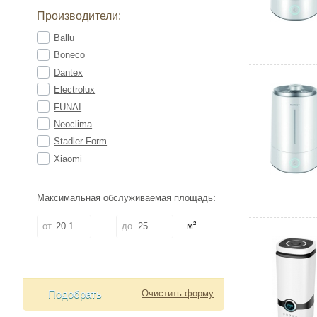
Производители:
Ballu
Boneco
Dantex
Electrolux
FUNAI
Neoclima
Stadler Form
Xiaomi
Максимальная обслуживаемая площадь
:
м²
от
до
Подобрать
Очистить форму