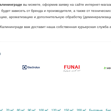
Калининграде
вы можете, оформив заявку на сайте интернет-мага
м
будет зависеть от бренда и производителя, а также от технически
ацию, ароматизацию и дополнительную обработку (деминерализаци
Калининграде вам доставит наша собственная курьерская служба а
ы
м²
70 м²
80 м²
90 м²
100 м²
120 м²
150 м²
200 м²
Бытовые
Бе