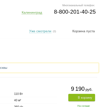
Многоканальный телефон:
8-800-201-40-25
Калининград
Уже смотрели
Корзина пуста
(0)
осквы
9 190
руб.
110 Вт
В корзину
40 м²
На складе
360 г/ч