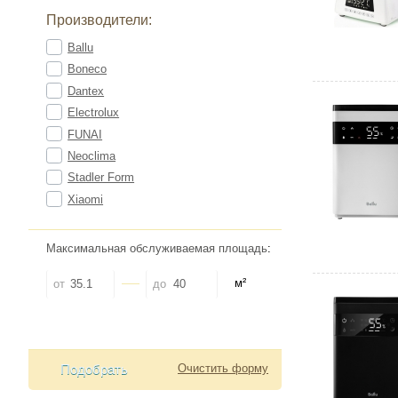
Производители:
Ballu
Boneco
Dantex
Electrolux
FUNAI
Neoclima
Stadler Form
Xiaomi
Максимальная обслуживаемая площадь
:
м²
от
до
Подобрать
Очистить форму