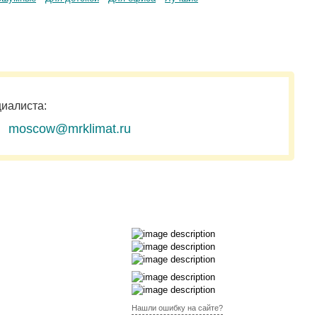
циалиста:
moscow@mrklimat.ru
Нашли ошибку на сайте?