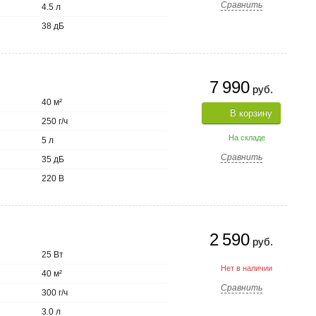
Сравнить
4.5 л
38 дБ
7 990
руб.
40 м²
В корзину
250 г/ч
На складе
5 л
Сравнить
35 дБ
220 В
2 590
руб.
25 Вт
Нет в наличии
40 м²
Сравнить
300 г/ч
3.0 л