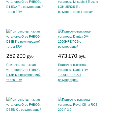
установка Gree FHBQGL-
установка Mitsubishi Electric
D1.5DA-T с рекуперацией
LGH-35RX5-E с
тепла ERV
рекуператором Lossnay
259 200
473 170
руб.
руб.
Приточно-вытяжная
Приточно-вытяжная
установка Gree FHBQG-
установка Dantex DV-
D13B-K с рекуперацией
1000HRE/PCS с
тепла ERV
рекуперацией